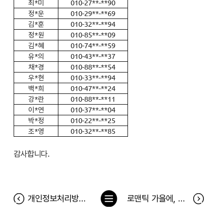
최*미
010-27**-**90
정*운
010-29**-**69
김*훈
010-32**-**94
정*원
010-85**-**09
김*혜
010-74**-**59
유*의
010-43**-**37
채*경
010-88**-**54
우*현
010-33**-**94
백*희
010-47**-**24
강*란
010-88**-**11
이*연
010-37**-**04
박*정
010-22**-**25
조*영
010-32**-**85
감사합니다.
목
개인정보처리방침 변경안내 (법령개정 및 ISMS인증기준 준수)
로맨틱 가을에, 정원캠핑 10월 이벤트 당첨자
록