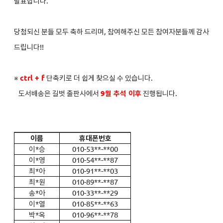
발표합니다.
당첨되신 분들 모두 축하 드리며, 참여해주신 모든 참여자분들께 감사
드립니다!!
※
ctrl + f
단축키로 더 쉽게 찾으실 수 있습니다.
도서배송은 길벗 출판사에서
9월 추석 이후
진행됩니다.
이름
휴대폰번호
이*승
010-53**-**00
이*영
010-54**-**87
최*아
010-91**-**03
최*원
010-89**-**87
송*아
010-33**-**29
이*열
010-85**-**63
박*옥
010-96**-**78