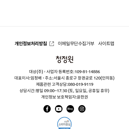
으
로
개인정보처리방침
이메일무단수집거부
사이트맵
청
정
대상(주)
사업자 등록번호:109-81-14886
원
대표이사:임정배
주소:서울시 종로구 창경궁로 120(인의동)
제품관련 고객상담:
080-019-9119
상담시간:평일 09:00~17:30 (토, 일요일, 공휴일 휴무)
개인정보 보호책임자:윤한권