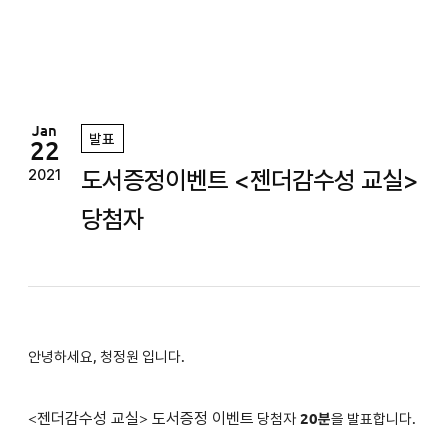
정
원
Jan
발표
22
도서증정이벤트 <젠더감수성 교실>
2021
당첨자
안녕하세요, 청정원 입니다.
<
젠더감수성 교실
>
도서증정 이벤트
당첨자
2
0분
을 발표합니다.