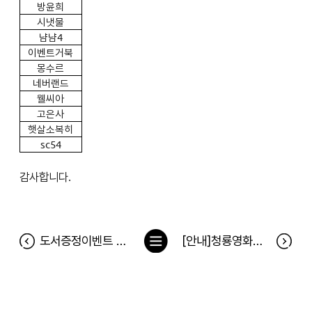
방윤희
시냇물
냠냠4
이벤트거북
몽수르
네버랜드
웰씨아
고은사
햇살소복히
sc54
감사합니다.
목
도서증정이벤트 [ job? 나는 블록체인 전문가가 될 거야! ] 당첨자
[안내]청룡영화상 온라인 이벤트 진행
록
으
로