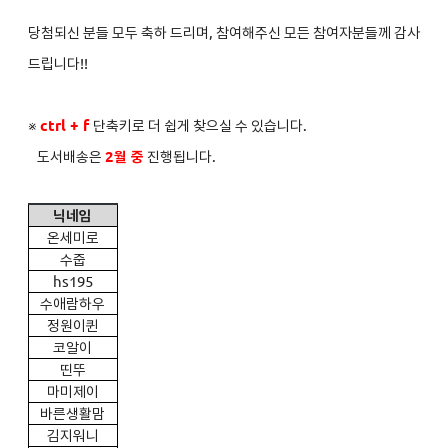
당첨되신 분들 모두 축하 드리며, 참여해주신 모든 참여자분들께 감사
드립니다!!
※
ctrl + f
단축키로 더 쉽게 찾으실 수 있습니다.
도서배송은
2
월 중
진행됩니다.
닉네임
온세미로
수줍
hs195
수애람하우
정원이퀸
코알이
띤뚜
마미제이
바른생활맘
김지워니