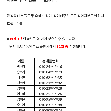
이벤트
당첨자
2
0분
을 발표합니다.
당첨되신 분들 모두 축하 드리며, 참여해주신 모든 참여자분들께 감사
드립니다!!
※
ctrl + f
단축키로 더 쉽게 찾으실 수 있습니다.
도서배송은 동양북스 출판사에서
12월 중
진행됩니다.
이름
휴대폰번호
박*영
010-24**-**16
송*기
010-84**-**79
서*민
010-62**-**35
정*원
010-21**-**92
김*아
010-23**-**28
이*혁
010-25**-**26
김*은
010-95**-**39
오*아
010-83**-**98
정*현
010-90**-**74