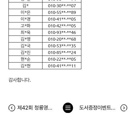
김*
010-30**-**07
이*은
010-55**-**89
이*경
010-41**-**05
고*화
010-42**-**05
최*욱
010-93**-**46
김*영
010-20**-**68
김*국
010-53**-**35
김*진
010-85**-**24
현*순
010-22**-**05
김*현
010-41**-**11
감사합니다.
목
제42회 청룡영화상 온라인 이벤트 당첨자
도서증정이벤트< 이상하게 돈 걱정 없는 사람들의 비밀 >당첨자
록
으
로