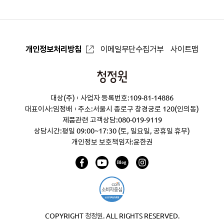
개인정보처리방침
이메일무단수집거부
사이트맵
청
정
대상(주)
사업자 등록번호:109-81-14886
원
대표이사:임정배
주소:서울시 종로구 창경궁로 120(인의동)
제품관련 고객상담:
080-019-9119
상담시간:평일 09:00~17:30 (토, 일요일, 공휴일 휴무)
개인정보 보호책임자:윤한권
COPYRIGHT 청정원. ALL RIGHTS RESERVED.