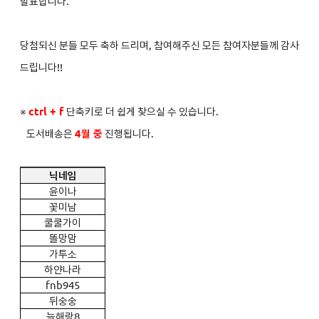
발표합니다.
당첨되신 분들 모두 축하 드리며, 참여해주신 모든 참여자분들께 감사
드립니다!!
※
ctrl + f
단축키로 더 쉽게 찾으실 수 있습니다.
도서배송은
4
월 중
진행됩니다.
닉네임
윤이나
꽃미남
쿨쿨가이
똘망맘
가투소
하얀나라
fnb945
뒤숭숭
늘해랑8