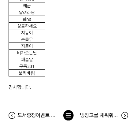
쎄군
달려라짱
eins
성불하세요
지동이
눈물무
지둘이
비가오는날
깨품달
구름331
보리뱌럄
감사합니다.
목
도서증정이벤트 <따라만해도 성공보장, 20가지 인테리어 법칙> 당첨자
냉장고를 채워줘 169차 당첨자(4월 6일~4월 12일)
록
으