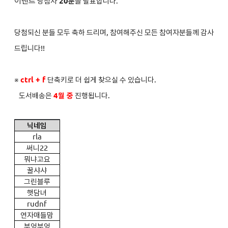
이벤트
당첨자
2
0분
을 발표합니다.
당첨되신 분들 모두 축하 드리며, 참여해주신 모든 참여자분들께 감사
드립니다!!
※
ctrl + f
단축키로 더 쉽게 찾으실 수 있습니다.
도서배송은
4
월 중
진행됩니다.
닉네임
rla
써니22
뭐냐고요
꿀샤샤
그린블루
햇담녀
rudnf
연자매들맘
부엉부엉