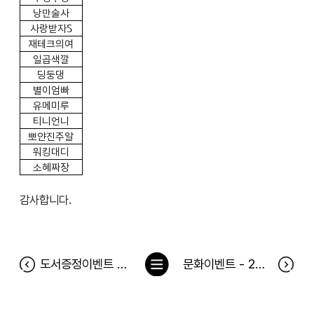
낭만술사
사랑받자S
재테크의여
일곱색깔
딩둥댕
별이엄빠
유메미루
티니언니
뽀얀진주알
워킹대디
소혜짜장
감사합니다.
목
도서증정이벤트 <나는 차라리 부동산과 연애한다> 당첨자
문화이벤트 - 2호선 세입자 3월 24일 공연 당첨자
록
으