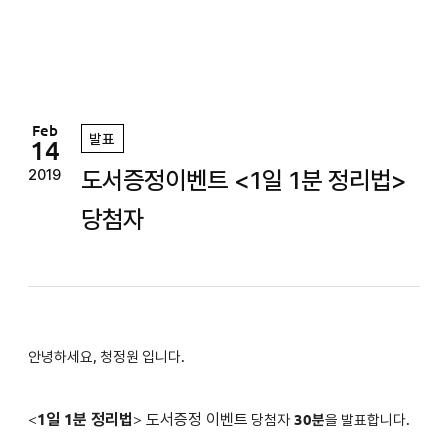
정
원
Feb
발표
14
도서증정이벤트 <1일 1분 정리법>
2019
당첨자
안녕하세요, 청정원 입니다.
<
1일 1분 정리법
>
도서증정 이벤트
당첨자
30분
을 발표합니다.