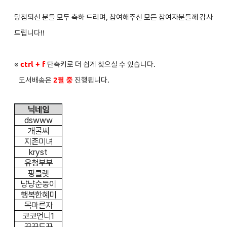
당첨되신 분들 모두 축하 드리며, 참여해주신 모든 참여자분들께 감사
드립니다!!
※
ctrl + f
단축키로 더 쉽게 찾으실 수 있습니다.
도서배송은
2
월 중
진행됩니다.
닉네임
dswww
개굴씨
지존미녀
kryst
유청부부
핑클렛
냥냥순둥이
행복한혜미
목마른자
코코언니1
꾸꾸도꾸