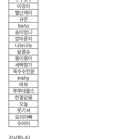
아겅이
별난케이
규은
beto
승이엄니
깡마른지
냐뉴냐뉴
달콩슈
몽이몽이
새벽향기
옥수수전분
inshy
바보
쭈쭈데블스
한결같음
오늘
웃기셔
요리아빠
수아이
감사합니다.