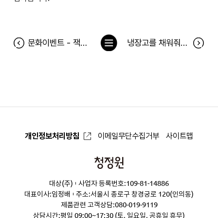
목
문화이벤트 - 잭더리퍼 2월 16일 공연 당첨자
냉장고를 채워줘 108차 당첨자(2월 4일~2월 10일)
록
으
로
개인정보처리방침
이메일무단수집거부
사이트맵
청
정
대상(주)
사업자 등록번호:109-81-14886
원
대표이사:임정배
주소:서울시 종로구 창경궁로 120(인의동)
제품관련 고객상담:
080-019-9119
상담시간:평일 09:00~17:30 (토, 일요일, 공휴일 휴무)