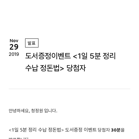
정
원
Nov
발표
29
도서증정이벤트 <1일 5분 정리
2019
수납 정돈법> 당첨자
안녕하세요, 청정원 입니다.
<
1일 5분 정리 수납 정돈법
>
도서증정 이벤트
당첨자
3
0분
을