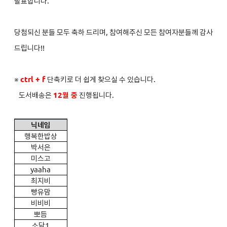
발표합니다.
당첨되신 분들 모두 축하 드리며, 참여해주신 모든 참여자분들께 감사
드립니다!!
※
ctrl + f
단축키로 더 쉽게 찾으실 수 있습니다.
도서배송은
12
월 중
진행됩니다.
닉네임
행복한밥상
박서은
미스고
yaaha
최지비
빵유맘
비비비
뽀듬
소담1