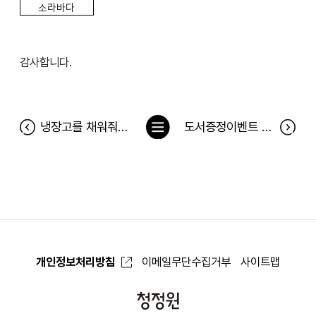
소라바다
감사합니다.
목
냉장고를 채워줘 149차 당첨자(11월 18일~11월 24일)
도서증정이벤트 <혼자도 괜찮지만 오늘은 너와 같이> 당첨자
록
으
로
개인정보처리방침
이메일무단수집거부
사이트맵
청