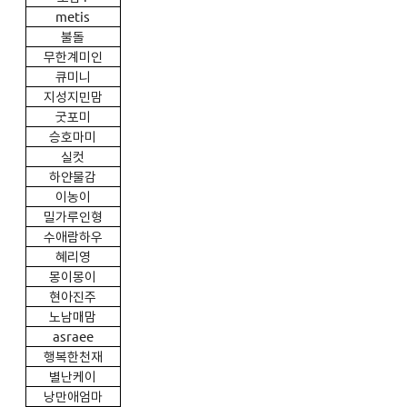
metis
불돌
무한계미인
큐미니
지성지민맘
굿포미
승호마미
실컷
하얀물감
이농이
밀가루인형
수애람하우
혜리영
몽이몽이
현아진주
노남매맘
asraee
행복한천재
별난케이
낭만애엄마