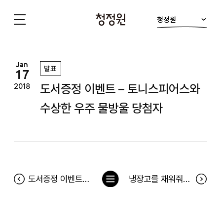
청정원
청
정
원
Jan
발표
17
도서증정 이벤트 – 토니스피어스와
2018
수상한 우주 물방울 당첨자
목
도서증정 이벤트 - 미니멀라이프 시간과 돈 사용법 당첨자
냉장고를 채워줘 52차 당첨자(1월 8일~14일)
록
으
로