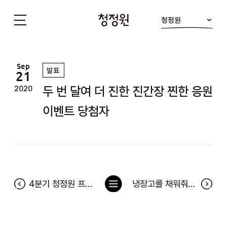
청정원
청
정
원
Sep
발표
21
두 번 달여 더 진한 진간장 찐한 응원
2020
이벤트 당첨자
목
4분기 청정원 프렌즈 등급 조정은 10월 5일 적용됩니다.
냉장고를 채워줘 192차 당첨자(9월 14일~9월 20일)
록
으
로