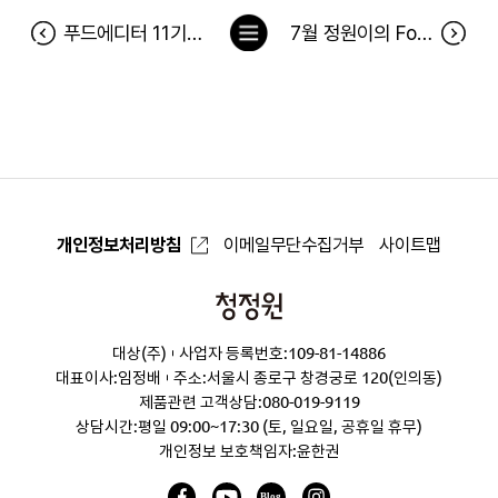
목
푸드에디터 11기 당첨자
7월 정원이의 FoodBox 당첨자
록
으
로
개인정보처리방침
이메일무단수집거부
사이트맵
청
정
대상(주)
사업자 등록번호:109-81-14886
원
대표이사:임정배
주소:서울시 종로구 창경궁로 120(인의동)
제품관련 고객상담:
080-019-9119
상담시간:평일 09:00~17:30 (토, 일요일, 공휴일 휴무)
개인정보 보호책임자:윤한권