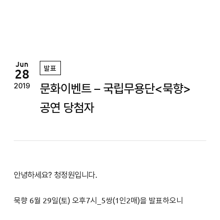
정
원
Jun
발표
28
문화이벤트 – 국립무용단<묵향>
2019
공연 당첨자
안녕하세요? 청정원입니다.
묵향
6
월 29일(토
) 오후7
시
_5쌍(1인2매)을 발표하오니