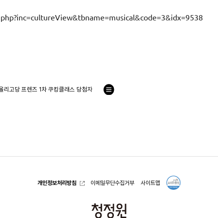
in.php?inc=cultureView&tbname=musical&code=3&idx=9538
 올리고당 프렌즈 1차 쿠킹클래스 당첨자
목
록
으
로
개인정보처리방침
이메일무단수집거부
사이트맵
청