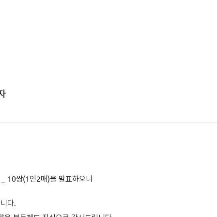
자
_ 10쌍(1인2매)을 발표하오니
립니다.