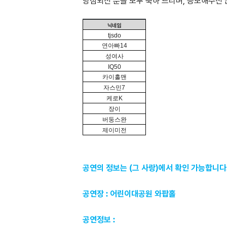
당첨되신 분들 모두 축하 드리며, 응모해주신
닉네임
tjsdo
연아빠
14
성여사
IQ50
카이홀맨
자스민
7
케로
K
장이
버둥스완
제이미전
공연의 정보는 (그 사랑)에서 확인 가능합니다
공연장 : 어린이대공원 와팝홀
공연정보 :