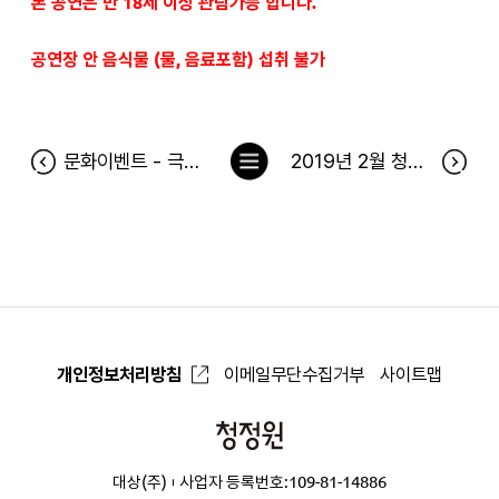
본 공연은 만 18세 이상 관람가능 합니다.
공연장 안 음식물 (물, 음료포함) 섭취 불가
목
문화이벤트 - 극적인 하룻밤 3월 11일 공연 당첨자
2019년 2월 청정원 출석 이벤트 당첨자
록
으
로
개인정보처리방침
이메일무단수집거부
사이트맵
청
정
대상(주)
사업자 등록번호:109-81-14886
원