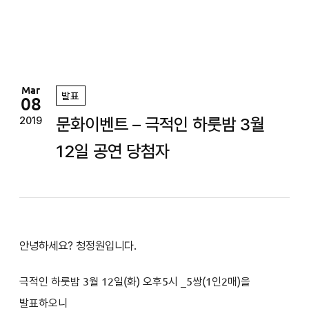
정
원
Mar
발표
08
문화이벤트 – 극적인 하룻밤 3월
2019
12일 공연 당첨자
안녕하세요? 청정원입니다.
극적인 하룻밤 3
월 12일(화
)
오후5시
_5쌍(1인2매)을
발표하오니