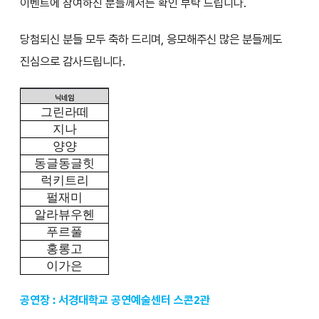
이벤트에 참여하신 분들께서는 확인 부탁 드립니다.
당첨되신 분들 모두 축하 드리며, 응모해주신 많은 분들께도
진심으로 감사드립니다.
닉네임
그린라떼
지나
양양
동글동글힛
럭키트리
펄재미
알라뷰우헨
푸르풀
홍롱고
이가은
공연장 : 서경대학교 공연예술센터 스콘2관