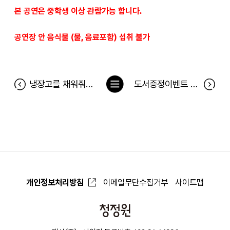
본 공연은 중학생 이상 관람가능 합니다.
공연장 안 음식물 (물, 음료포함) 섭취 불가
목
냉장고를 채워줘 152차 당첨자(12월 9일~12월 15일)
도서증정이벤트 <공부머리를 완성하는 초등 글쓰기> 당첨자
록
으
로
개인정보처리방침
이메일무단수집거부
사이트맵
청
정