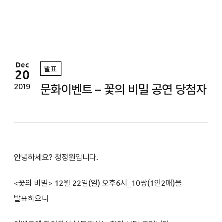
정
원
Dec
발표
20
문화이벤트 – 꽃의 비밀 공연 당첨자
2019
안녕하세요? 청정원입니다.
<
꽃의 비밀
> 12
월 22일(일
) 오후6
시
_10쌍(1인2매)을
발표하오니