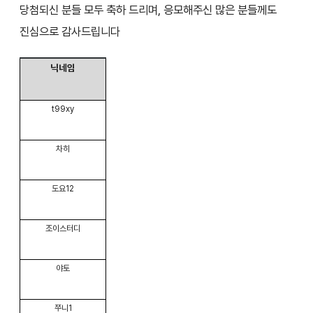
당첨되신 분들 모두 축하 드리며, 응모해주신 많은 분들께도
진심으로 감사드립니다
닉네임
t99xy
차히
도요12
조이스터디
야토
쭈니1