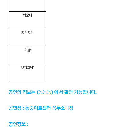
빵으니
치키치키
허광
엣지그녀1
공연의 정보는 (놈놈놈) 에서 확인 가능합니다.
공연장 : 동숭아트센터 꼭두소극장
공연정보 :