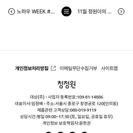
목
노하우 WEEK #3 푸드에 여행을 더하다 당첨자
11월 정원이의 푸드박스 당첨자
록
으
로
개인정보처리방침
이메일무단수집거부
사이트맵
청
정
대상(주)
사업자 등록번호:109-81-14886
원
대표이사:임정배
주소:서울시 종로구 창경궁로 120(인의동)
제품관련 고객상담:
080-019-9119
상담시간:평일 09:00~17:30 (토, 일요일, 공휴일 휴무)
개인정보 보호책임자:윤한권