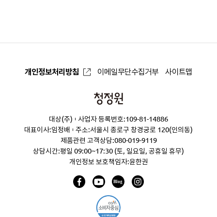
으
로
개인정보처리방침
이메일무단수집거부
사이트맵
청
정
대상(주)
사업자 등록번호:109-81-14886
원
대표이사:임정배
주소:서울시 종로구 창경궁로 120(인의동)
제품관련 고객상담:
080-019-9119
상담시간:평일 09:00~17:30 (토, 일요일, 공휴일 휴무)
개인정보 보호책임자:윤한권