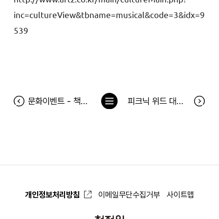
inc=cultureView&tbname=musical&code=3&idx=9
539
목
문화이벤트 - 책갈피 요정 또보 당첨자
피크닉 위드 대디 이벤트 당첨자
록
으
로
개인정보처리방침
이메일무단수집거부
사이트맵