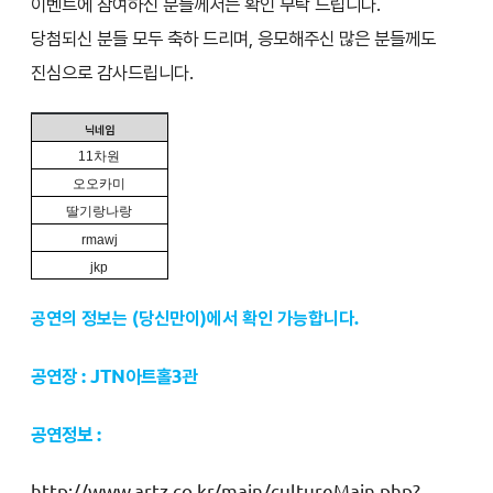
이벤트에 참여하신 분들께서는 확인 부탁 드립니다.
당첨되신 분들 모두 축하 드리며, 응모해주신 많은 분들께도
진심으로 감사드립니다.
닉네임
11
차원
오오카미
딸기랑나랑
rmawj
jkp
공연의 정보는 (당신만이)에서 확인 가능합니다.
공연장 : JTN아트홀3관
공연정보 :
http://www.artz.co.kr/main/cultureMain.php?