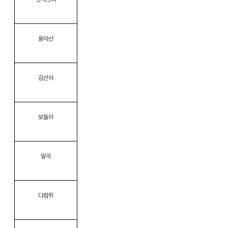
용마산
김선아
보들이
말곡
다람쥐