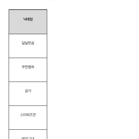
닉네임
달달한곰
무한캠퍼
공가
스타워즈전
엣지그녀