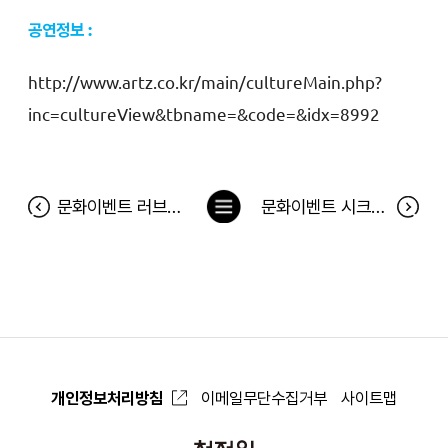
공연정보 :
http://www.artz.co.kr/main/cultureMain.php?
inc=cultureView&tbname=&code=&idx=8992
목
문화이벤트 러브액츄얼리 (4월15일 공연)
문화이벤트 시크릿 쥬쥬 시즌2-요정의 매직 콘서트 (4월16일 공연)
록
으
로
개인정보처리방침
이메일무단수집거부
사이트맵