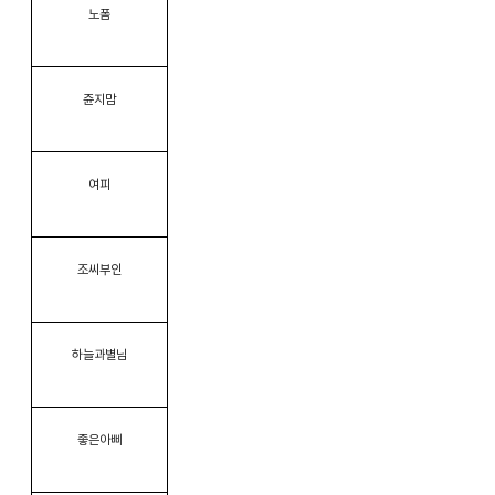
노폼
쥰지맘
여피
조씨부인
하늘과별님
좋은아삐