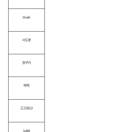
tlrah
서도훈
정쿠키
헤헤
고고씽22
jy88