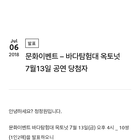
정
원
Jul
발표
06
문화이벤트 – 바다탐험대 옥토넛
2018
7월13일 공연 당첨자
안녕하세요? 청정원입니다.
문화이벤트 바다탐험대 옥토넛 7
월 13일(금
) 오후 4시
_ 10쌍
(1인2매)을 발표하오니