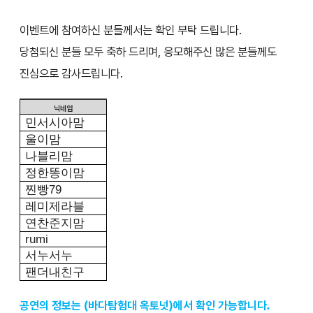
이벤트에 참여하신 분들께서는 확인 부탁 드립니다.
당첨되신 분들 모두 축하 드리며, 응모해주신 많은 분들께도
진심으로 감사드립니다.
닉네임
민서시아맘
울이맘
나블리맘
정한똥이맘
찐빵
79
레미제라블
연찬준지맘
rumi
서누서누
팬더내친구
공연의 정보는 (바다탐험대 옥토넛)에서 확인 가능합니다.