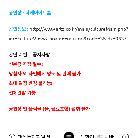
공연장 : 더케이아트홀
공연정보 :
http://www.artz.co.kr/main/cultureMain.php?
inc=cultureView&tbname=musical&code=3&idx=9837
공연 이벤트
공지사항
신분증 지참 필수!
당첨자 외 타인에게 양도 및 판매 불가
초대 일정 변경 불가능!
전체관람 가능
공연장 안 음식물 (물, 음료포함) 섭취 불가
목
대상통합회원 및 청정원 개인정보 처리방침 개정안내
문화이벤트 - 바다탐험대 옥토넛 7월14일 공연 당첨자