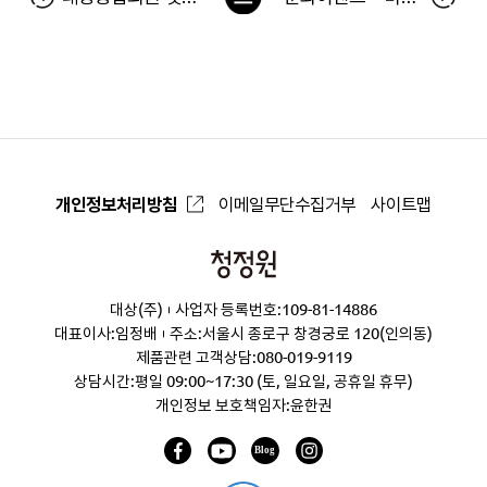
록
으
로
개인정보처리방침
이메일무단수집거부
사이트맵
청
정
대상(주)
사업자 등록번호:109-81-14886
원
대표이사:임정배
주소:서울시 종로구 창경궁로 120(인의동)
제품관련 고객상담:
080-019-9119
상담시간:평일 09:00~17:30 (토, 일요일, 공휴일 휴무)
개인정보 보호책임자:윤한권