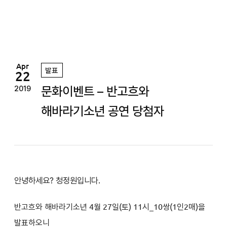
정
원
Apr
발표
22
문화이벤트 – 반고흐와
2019
해바라기소년 공연 당첨자
안녕하세요? 청정원입니다.
반고흐와 해바라기소년 4
월 27일(토
) 11
시
_10쌍(1인2매)을
발표하오니