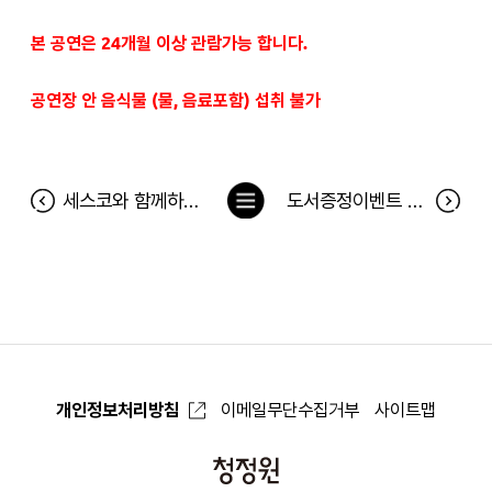
본 공연은 24개월 이상 관람가능 합니다.
공연장 안 음식물 (물, 음료포함) 섭취 불가
목
세스코와 함께하는 건강한 호흡기를 위한 쿠킹클래스 당첨자
도서증정이벤트 <아, 그때 이렇게 말할걸!> 당첨자
록
으
로
개인정보처리방침
이메일무단수집거부
사이트맵
청