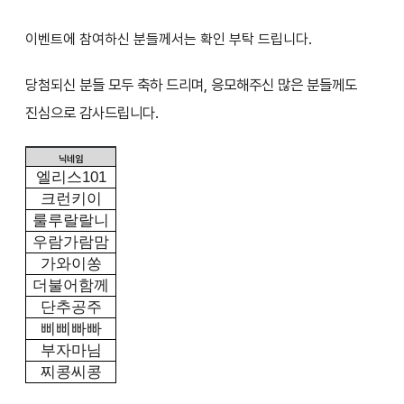
이벤트에 참여하신 분들께서는 확인 부탁 드립니다.
당첨되신 분들 모두 축하 드리며, 응모해주신 많은 분들께도
진심으로 감사드립니다.
닉네임
엘리스
101
크런키이
룰루랄랄니
우람가람맘
가와이쏭
더불어함께
단추공주
삐삐빠빠
부자마님
찌콩씨콩