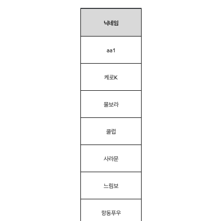
닉네임
aa1
케로K
물보라
쿨럽
사라문
느림보
항동푸우