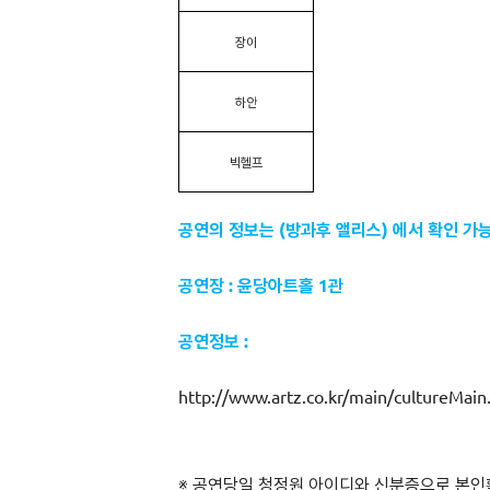
장이
하안
빅헬프
공연의 정보는 (방과후 앨리스) 에서 확인 가
공연장 : 윤당아트홀 1관
공연정보 :
http://www.artz.co.kr/main/cultureMa
※ 공연당일 청정원 아이디와 신분증으로 본인