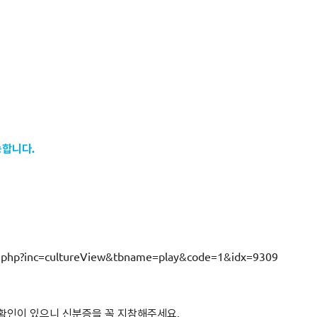
능합니다.
in.php?inc=cultureView&tbname=play&code=1&idx=9309
확인이 있으니 신분증을 꼭 지참해주세요.