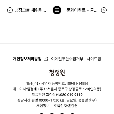
목
냉장고를 채워줘 93차 당첨자 (10월22일~10월28일)
문화이벤트 - 골든타임 공연 당첨자
록
으
로
개인정보처리방침
이메일무단수집거부
사이트맵
청
정
대상(주)
사업자 등록번호:109-81-14886
원
대표이사:임정배
주소:서울시 종로구 창경궁로 120(인의동)
제품관련 고객상담:
080-019-9119
상담시간:평일 09:00~17:30 (토, 일요일, 공휴일 휴무)
개인정보 보호책임자:윤한권