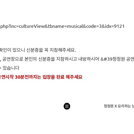
in.php?inc=cultureView&tbname=musical&code=3&idx=9121
확인이 있으니 신분증을 꼭 지참해주세요.
지, 공연장으로 본인의 신분증을 지참하시고 내방하시어 &#39청정원 공
수 있습니다
공연시작 30분전까지는 입장을 완료 해주세요
청정원 X 요리하는 
목
록
으
로