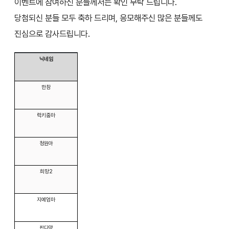
이벤트에 참여하신 분들께서는 확인 부탁 드립니다.
당첨되신 분들 모두 축하 드리며, 응모해주신 많은 분들께도
진심으로 감사드립니다.
닉네임
한참
럭키줌마
청원아
희망2
지예엄마
판다양