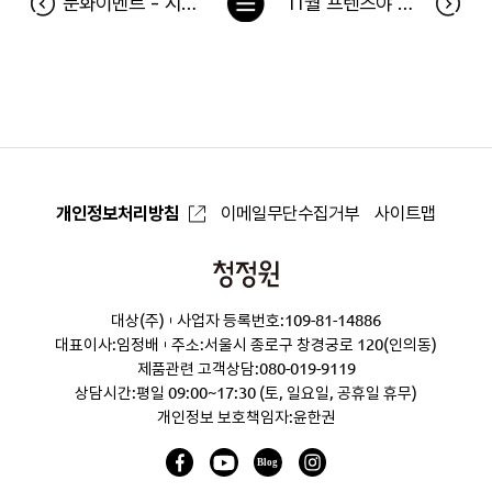
문화이벤트 - 시크릿쥬쥬 요정의 크리스마스 캐롤콘서트 당첨자
11월 프렌즈야 목소리를 들려줘 - 간편식 당첨자
록
으
로
개인정보처리방침
이메일무단수집거부
사이트맵
청
정
대상(주)
사업자 등록번호:109-81-14886
원
대표이사:임정배
주소:서울시 종로구 창경궁로 120(인의동)
제품관련 고객상담:
080-019-9119
상담시간:평일 09:00~17:30 (토, 일요일, 공휴일 휴무)
개인정보 보호책임자:윤한권