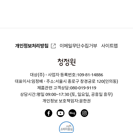
으
로
개인정보처리방침
이메일무단수집거부
사이트맵
청
정
대상(주)
사업자 등록번호:109-81-14886
원
대표이사:임정배
주소:서울시 종로구 창경궁로 120(인의동)
제품관련 고객상담:
080-019-9119
상담시간:평일 09:00~17:30 (토, 일요일, 공휴일 휴무)
개인정보 보호책임자:윤한권