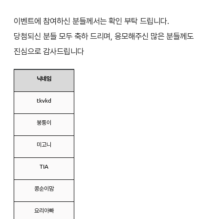
이벤트에 참여하신 분들께서는 확인 부탁 드립니다.
당첨되신 분들 모두 축하 드리며, 응모해주신 많은 분들께도
진심으로 감사드립니다
닉네임
tkvkd
붕퉁이
미고니
TIA
콩순이맘
요리아빠