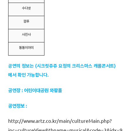
수다넷
깜푸
사진사
똥똥이마미
공연의 정보는 (시크릿쥬쥬 요정의 크리스마스 캐롤콘서트)
에서 확인 가능합니다.
공연장 : 어린이대공원 와팝홀
공연정보 :
http://www.artz.co.kr/main/cultureMain.php?
inc=cultureView&tbname=musical&code=3&idx=9