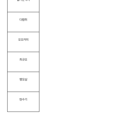
다람쥐
오오카미
최규오
맹모삼
현수기