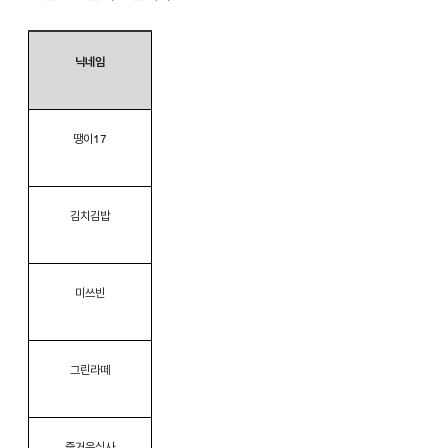
닉네임
땡이17
김치김밥
미쓰빈
그린라떼
즐거운식사