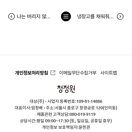
목
나는 버리지 않기로 했다 도서증정 이벤트 당첨자
냉장고를 채워줘 78차 당첨자(7월 9일~7월 15일)
록
으
로
개인정보처리방침
이메일무단수집거부
사이트맵
청
정
대상(주)
사업자 등록번호:109-81-14886
원
대표이사:임정배
주소:서울시 종로구 창경궁로 120(인의동)
제품관련 고객상담:
080-019-9119
상담시간:평일 09:00~17:30 (토, 일요일, 공휴일 휴무)
개인정보 보호책임자:윤한권