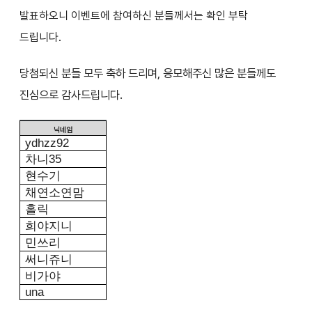
발표하오니
이벤트에 참여하신 분들께서는 확인 부탁
드립니다.
당첨되신 분들 모두 축하 드리며, 응모해주신 많은 분들께도
진심으로 감사드립니다.
닉네임
ydhzz92
차니
35
현수기
채연소연맘
홀릭
희야지니
민쓰리
써니쥬니
비가야
una