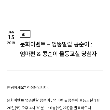
정
원
Jan
발표
15
문화이벤트 – 엉뚱발랄 콩순이 :
2018
엄마편 & 콩순이 율동교실 당첨자
안녕하세요? 청정원입니다.
문화이벤트
엉뚱발랄 콩순이 : 엄마편 & 콩순이 율동교실
1
월
20일(토
) 오후 4시 30분
_ 10쌍(1인2매)을 발표하오니