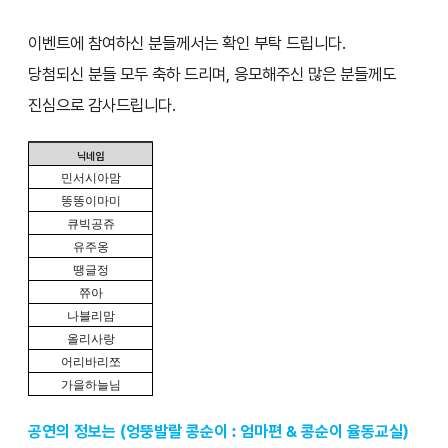
이벤트에 참여하신 분들께서는 확인 부탁 드립니다.
당첨되신 분들 모두 축하 드리며, 응모해주신 많은 분들께도
진심으로 감사드립니다.
닉네임
민서시아맘
똥똥이마미
큐빅공쥬
유주옹
땡글정
쮸아
나블리맘
올리사랑
어리바리쪼
가을하늘님
공연의 정보는 (엉뚱발랄 콩순이 : 엄마편 & 콩순이 율동교실)