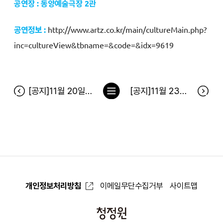
공연장 : 동양예술극장 2관
공연정보 :
http://www.artz.co.kr/main/cultureMain.php?
inc=cultureView&tbname=&code=&idx=9619
목
[공지]11월 20일(월), 청정원 및 통합회원 서버 작업에 따른 서비스 일시 중지 안내
[공지]11월 23일(목), 청정원 서버 점검에 따른 서비스 일시 중지 안내
록
으
로
개인정보처리방침
이메일무단수집거부
사이트맵
청