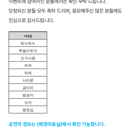
이벤트에 참여하신 분들께서는 확인 부탁 드립니다.
당첨되신 분들 모두 축하 드리며, 응모해주신 많은 분들께도
진심으로 감사드립니다.
닉네임
찌누찌누
투덜이토끼
요가사랑
하무
하제
사라문
곰미리
밤송이
모카
평정심
공연의 정보는 (에덴미용실)에서 확인 가능합니다.