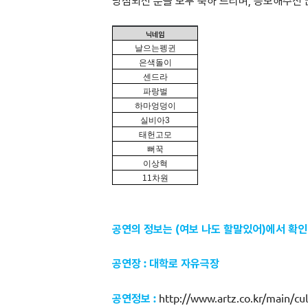
당첨되신 분들 모두 축하 드리며, 응모해주신
닉네임
날으는펭귄
은색돌이
센드라
파랑벌
하마엉덩이
실비아
3
태헌고모
뻐꾹
이상혁
11
차원
공연의 정보는 (여보 나도 할말있어)에서 확
공연장 : 대학로 자유극장
공연정보 :
http://www.artz.co.kr/main/