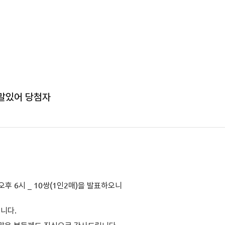
할말있어 당첨자
 오후 6시
_ 10쌍(1인2매)을 발표하오니
립니다.