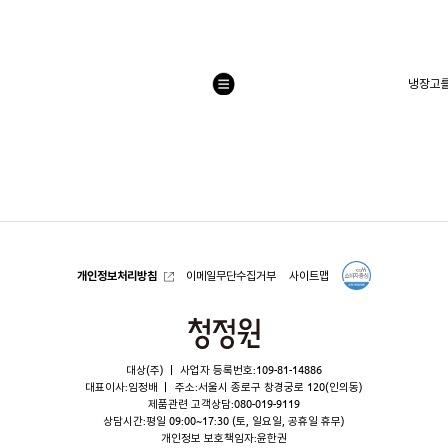
냉장고를
목
록
으
로
개인정보처리방침
이메일무단수집거부
사이트맵
청
정
대상(주)
사업자 등록번호:109-81-14886
원
대표이사:임정배
주소:서울시 종로구 창경궁로 120(인의동)
제품관련 고객상담:
080-019-9119
상담시간:평일 09:00~17:30 (토, 일요일, 공휴일 휴무)
개인정보 보호책임자:윤한권