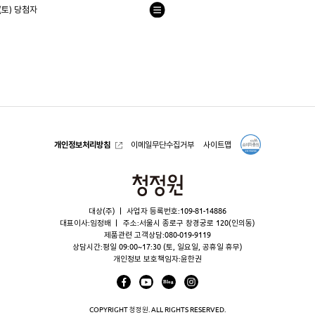
(토) 당첨자
목
록
으
로
개인정보처리방침
이메일무단수집거부
사이트맵
청
정
대상(주)
사업자 등록번호:109-81-14886
원
대표이사:임정배
주소:서울시 종로구 창경궁로 120(인의동)
제품관련 고객상담:
080-019-9119
상담시간:평일 09:00~17:30 (토, 일요일, 공휴일 휴무)
개인정보 보호책임자:윤한권
COPYRIGHT 청정원. ALL RIGHTS RESERVED.