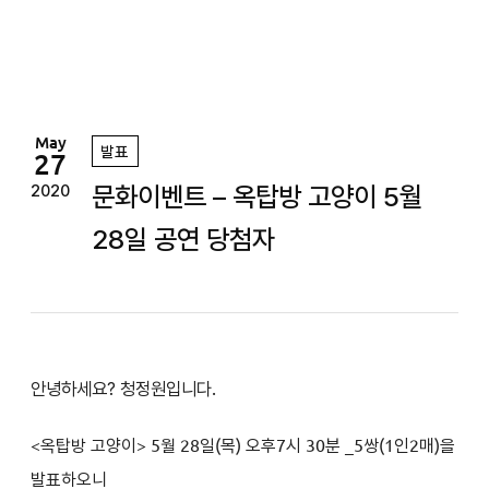
정
원
May
발표
27
문화이벤트 – 옥탑방 고양이 5월
2020
28일 공연 당첨자
안녕하세요? 청정원입니다.
<
옥탑방 고양이
> 5
월 28일(목
) 오후7
시 30분
_5쌍(1인2매)을
발표하오니