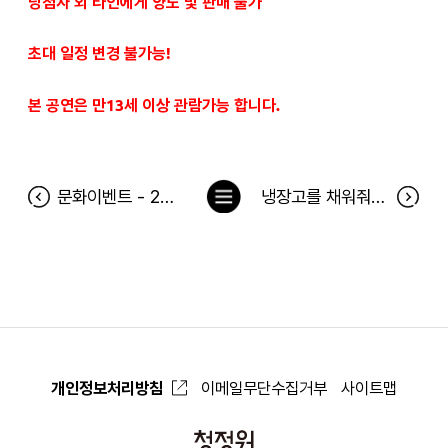
당첨자 외 타인에게 양도 및 판매 불가
초대 일정 변경 불가능!
본 공연은 만13세 이상 관람가능 합니다.
목
문화이벤트 - 2호선 세입자 5월 27일 공연 당첨자
냉장고를 채워줘 175차 당첨자(5월 18일~5월 24일)
록
으
로
개인정보처리방침
이메일무단수집거부
사이트맵
청