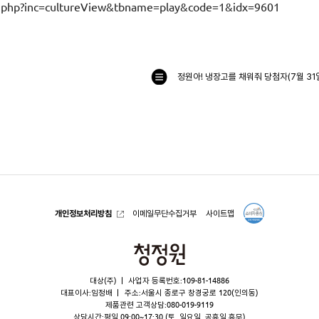
in.php?inc=cultureView&tbname=play&code=1&idx=9601
정원아! 냉장고를 채워줘 당첨자(7월 31
목
록
으
로
개인정보처리방침
이메일무단수집거부
사이트맵
청
정
대상(주)
사업자 등록번호:109-81-14886
원
대표이사:임정배
주소:서울시 종로구 창경궁로 120(인의동)
제품관련 고객상담:
080-019-9119
상담시간:평일 09:00~17:30 (토, 일요일, 공휴일 휴무)