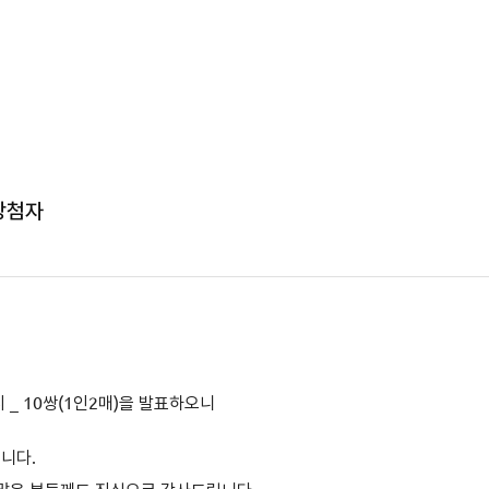
당첨자
시
_ 10쌍(1인2매)을 발표하오니
립니다.