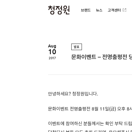
브랜드
뉴스
고객센터
청
정
원
Aug
발표
10
문화이벤트 – 전명출평전 
2017
안녕하세요? 청정원입니다.
문화이벤트 전명출평전
8
월 11일(금
) 오후 8
이벤트에 참여하신 분들께서는 확인 부탁 드