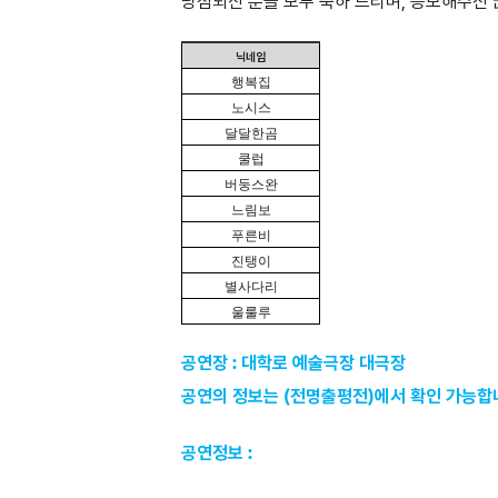
당첨되신 분들 모두 축하 드리며, 응모해주신
닉네임
행복집
노시스
달달한곰
쿨럽
버둥스완
느림보
푸른비
진탱이
별사다리
울룰루
공연장 : 대학로 예술극장 대극장
공연의 정보는 (전명출평전)에서 확인 가능합
공연정보 :