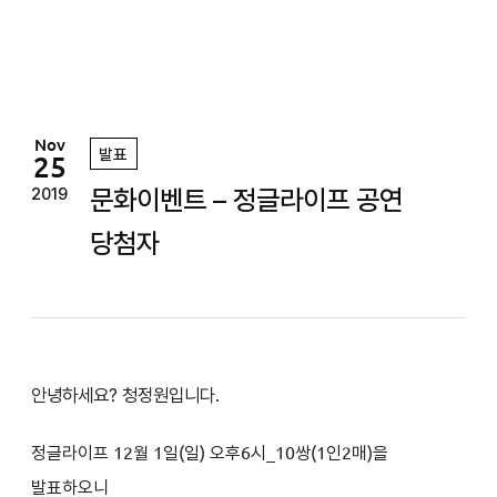
정
원
Nov
발표
25
문화이벤트 – 정글라이프 공연
2019
당첨자
안녕하세요? 청정원입니다.
정글라이프 12
월 1일(일
) 오후6
시
_10쌍(1인2매)을
발표하오니