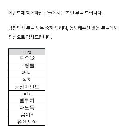
이벤트에 참여하신 분들께서는 확인 부탁 드립니다.
당첨되신 분들 모두 축하 드리며, 응모해주신 많은 분들께도
진심으로 감사드립니다.
닉네임
도요
12
프링클
쩌니
깜치
긍정마인드
udal
벨루치
다도독
곰이
3
유렌시아