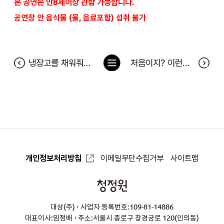
본 공연은 만8세이상 관람 가능합니다.
공연장 안 음식물 (물, 음료포함) 섭취 불가
목
냉장고를 채워줘 83차 (8월 13일~8월 19일) 당첨자
처음이지? 이런병맛! 맛있는 병맛 공유이벤트 당첨자
록
으
로
개인정보처리방침
이메일무단수집거부
사이트맵
청
정
대상(주)
사업자 등록번호:109-81-14886
원
대표이사:임정배
주소:서울시 종로구 창경궁로 120(인의동)