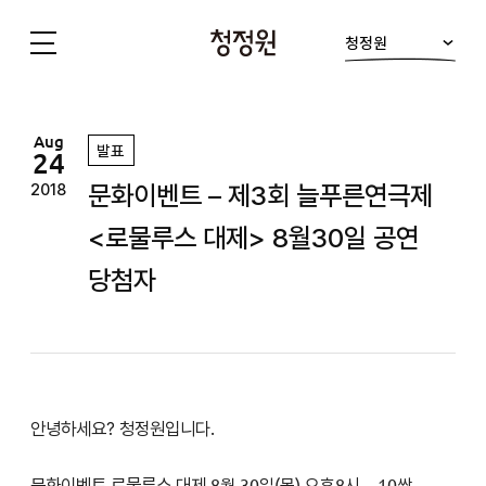
청정원
청
정
원
Aug
발표
24
문화이벤트 – 제3회 늘푸른연극제
2018
<로물루스 대제> 8월30일 공연
당첨자
안녕하세요? 청정원입니다.
문화이벤트 로물루스 대제
8
월 30일(목
) 오후8시
_ 10쌍