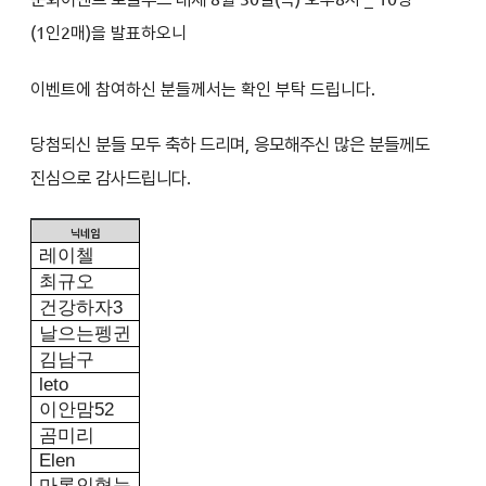
(1인2매)을 발표하오니
이벤트에 참여하신 분들께서는 확인 부탁 드립니다.
당첨되신 분들 모두 축하 드리며, 응모해주신 많은 분들께도
진심으로 감사드립니다.
닉네임
레이첼
최규오
건강하자
3
날으는펭귄
김남구
leto
이안맘
52
곰미리
Elen
마론인형눈