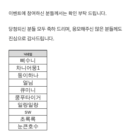
이벤트에 참여하신 분들께서는 확인 부탁 드립니다.
당첨되신 분들 모두 축하 드리며, 응모해주신 많은 분들께도
진심으로 감사드립니다.
닉네임
삐수니
차니어뭉
1
둥이하나
얼님
큐미니
쿵푸타이거
일랑일랑
sw
초록록
눈큰호수