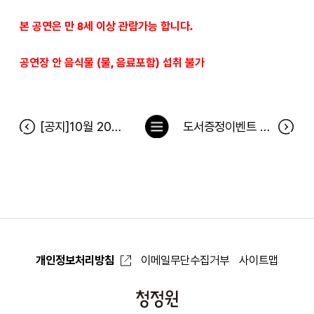
본 공연은 만 8세 이상 관람가능 합니다.
공연장 안 음식물 (물, 음료포함) 섭취 불가
목
[공지]10월 20일(일), 청정원 서버 점검에 따른 서비스 일시 중지 안내
도서증정이벤트 <책이 스마트폰보다 좋을 수밖에 없는 12가지 이유> 당첨자
록
으
로
개인정보처리방침
이메일무단수집거부
사이트맵
청