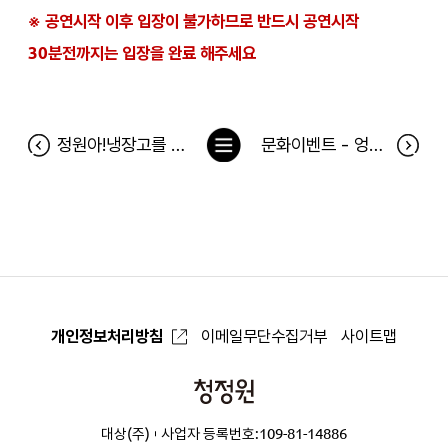
※ 공연시작 이후 입장이 불가하므로 반드시 공연시작
30분전까지는 입장을 완료 해주세요
목
정원아!냉장고를 채워줘 당첨자(1월 13일~22일)
문화이벤트 - 엉뚱발랄 콩순이-드래곤편 공연 당첨자
록
으
로
개인정보처리방침
이메일무단수집거부
사이트맵
청
정
대상(주)
사업자 등록번호:109-81-14886
원