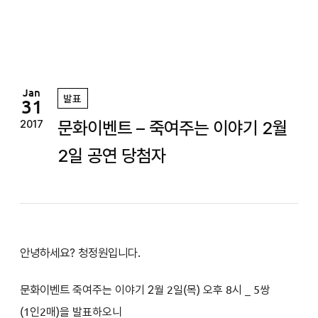
정
원
Jan
발표
31
문화이벤트 – 죽여주는 이야기 2월
2017
2일 공연 당첨자
안녕하세요? 청정원입니다.
문화이벤트
2
죽여주는 이야기
월 2일(목) 오후 8시
_ 5쌍
(1인2매)을 발표하오니