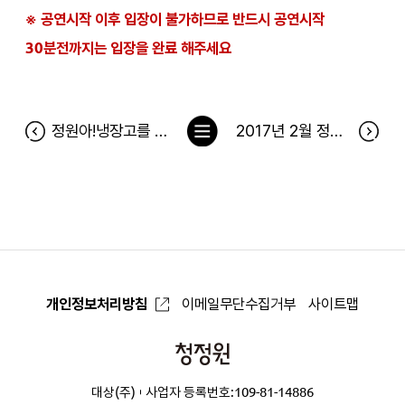
※ 공연시작 이후 입장이 불가하므로 반드시 공연시작
30분전까지는 입장을 완료 해주세요
목
정원아!냉장고를 채워줘 당첨자(1월 23일~29일)
2017년 2월 정원이의 푸드박스 당첨자
록
으
로
개인정보처리방침
이메일무단수집거부
사이트맵
청
정
대상(주)
사업자 등록번호:109-81-14886
원