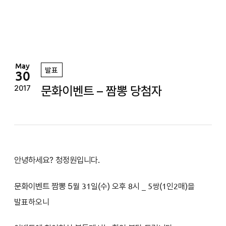
정
원
May
발표
30
문화이벤트 – 짬뽕 당첨자
2017
안녕하세요? 청정원입니다.
문화이벤트 짬뽕 5
월 31일(수) 오후 8시
_ 5쌍(1인2매)을
발표하오니