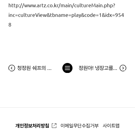
http://www.artz.co.kr/main/cultureMain.php?
inc=cultureView&tbname=play&code=1&idx=954
8
목
청정원 쉐프의 스톡과 곡물로만 100% 올리고당 프렌즈 2차 쿠킹클래스 당첨자
정원아! 냉장고를 채워줘 당첨자(5월 22일~5월 28일)
록
으
로
개인정보처리방침
이메일무단수집거부
사이트맵