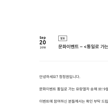
정
원
Sep
발표
20
문화이벤트 – <통일로 가는
2018
안녕하세요? 청정원입니다.
문화이벤트
통일로 가는 유랑열차 송해 쑈!
9
월
이벤트에 참여하신 분들께서는 확인 부탁 드