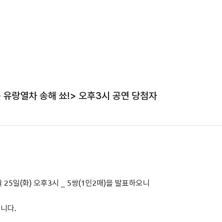
 유랑열차 송해 쑈!> 오후3시 공연 당첨자
 25일(화
) 오후3시
_ 5쌍(1인2매)을 발표하오니
립니다.