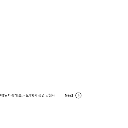
유랑열차 송해 쑈!> 오후6시 공연 당첨자
Next