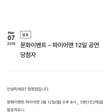
정
원
Mar
발표
07
문화이벤트 – 파이어맨 12일 공연
2018
당첨자
안녕하세요? 청정원입니다.
문화이벤트 파이어맨
3
월 12일(월
) 오후 8시
_ 5쌍(1인2매)을
발표하오니