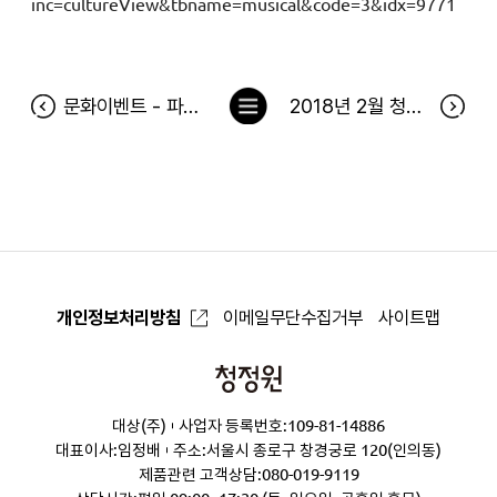
inc=cultureView&tbname=musical&code=3&idx=9771
목
문화이벤트 - 파이어맨 10일 공연 당첨자
2018년 2월 청정원 출석 이벤트 당첨자
록
으
로
개인정보처리방침
이메일무단수집거부
사이트맵
청
정
대상(주)
사업자 등록번호:109-81-14886
원
대표이사:임정배
주소:서울시 종로구 창경궁로 120(인의동)
제품관련 고객상담:
080-019-9119