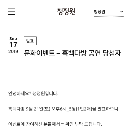
청정원
청
정
원
Sep
발표
17
문화이벤트 – 흑백다방 공연 당첨자
2019
안녕하세요? 청정원입니다.
흑백다방 9
월 21일(토
) 오후6
시
_5쌍(1인2매)을 발표하오니
이벤트에 참여하신 분들께서는 확인 부탁 드립니다.