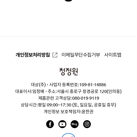
록
으
로
개인정보처리방침
이메일무단수집거부
사이트맵
청
정
대상(주)
사업자 등록번호:109-81-14886
원
대표이사:임정배
주소:서울시 종로구 창경궁로 120(인의동)
제품관련 고객상담:
080-019-9119
상담시간:평일 09:00~17:30 (토, 일요일, 공휴일 휴무)
개인정보 보호책임자:윤한권