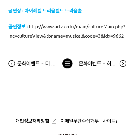
공연장 : 아이레벨 트라움벨트 트라움홀
공연정보 :
http://www.artz.co.kr/main/cultureMain.php?
inc=cultureView&tbname=musical&code=3&idx=9662
목
문화이벤트 - 더 쉐도우 당첨자
문화이벤트 - 히어로스쿨 2월 2일 당첨자
록
으
로
개인정보처리방침
이메일무단수집거부
사이트맵