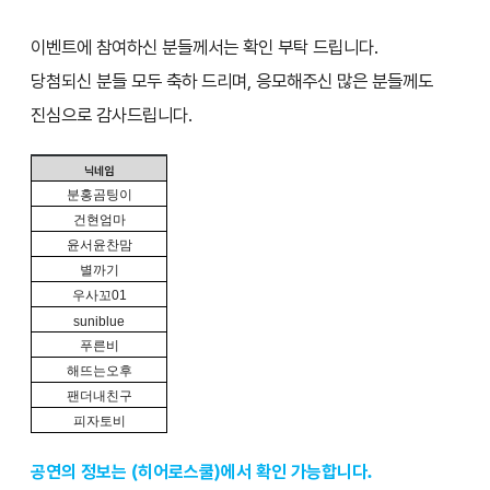
이벤트에 참여하신 분들께서는 확인 부탁 드립니다.
당첨되신 분들 모두 축하 드리며, 응모해주신 많은 분들께도
진심으로 감사드립니다.
닉네임
분홍곰팅이
건현엄마
윤서윤찬맘
별까기
우사꼬
01
suniblue
푸른비
해뜨는오후
팬더내친구
피자토비
공연의 정보는 (히어로스쿨)에서 확인 가능합니다.