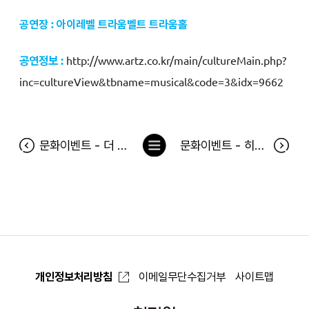
공연장 : 아이레벨 트라움벨트 트라움홀
공연정보 :
http://www.artz.co.kr/main/cultureMain.php?
inc=cultureView&tbname=musical&code=3&idx=9662
목
문화이벤트 - 더 쉐도우 당첨자
문화이벤트 - 히어로스쿨 2월 2일 당첨자
록
으
로
개인정보처리방침
이메일무단수집거부
사이트맵