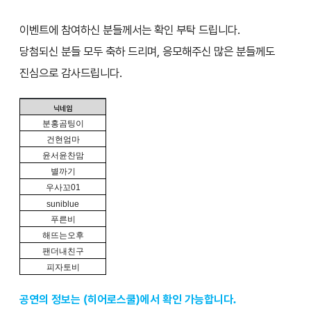
이벤트에 참여하신 분들께서는 확인 부탁 드립니다.
당첨되신 분들 모두 축하 드리며, 응모해주신 많은 분들께도
진심으로 감사드립니다.
닉네임
분홍곰팅이
건현엄마
윤서윤찬맘
별까기
우사꼬
01
suniblue
푸른비
해뜨는오후
팬더내친구
피자토비
공연의 정보는 (히어로스쿨)에서 확인 가능합니다.