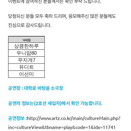
이벤트에 참여하신 분들께서는 확인 부탁 드립니다.
당첨되신 분들 모두 축하 드리며, 응모해주신 많은 분들께도
진심으로 감사드립니다.
닉네임
상큼한하루
우니맘
80
무지개
7
유디트
이선미
공연장 : 대학로 바탕골 소극장
공연의 정보는
(2호선 세입자
)에서 확인 가능합니다.
공연정보 :
http://www.artz.co.kr/main/cultureMain.php?
inc=cultureView&tbname=play&code=1&idx=11741