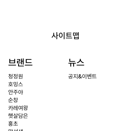
정
원
사이트맵
브랜드
뉴스
청정원
공지&이벤트
호밍스
안주야
순창
카레여왕
햇살담은
홍초