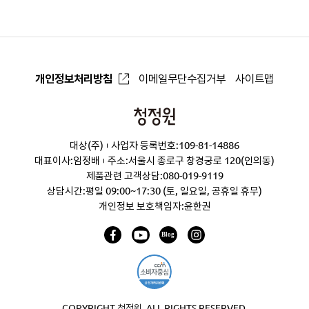
개인정보처리방침
이메일무단수집거부
사이트맵
청
정
대상(주)
사업자 등록번호:109-81-14886
원
대표이사:임정배
주소:서울시 종로구 창경궁로 120(인의동)
제품관련 고객상담:
080-019-9119
상담시간:평일 09:00~17:30 (토, 일요일, 공휴일 휴무)
개인정보 보호책임자:윤한권
COPYRIGHT 청정원. ALL RIGHTS RESERVED.