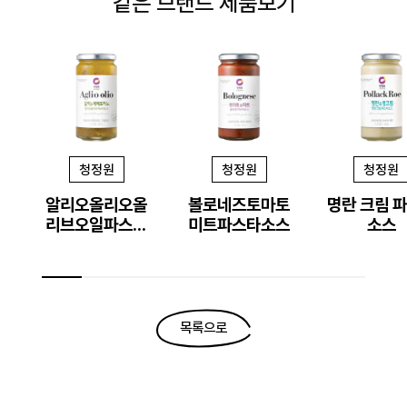
같은 브랜드 제품보기
청정원
청정원
청정원
알리오올리오올
볼로네즈토마토
명란 크림 
리브오일파스타
미트파스타소스
소스
소스
목록으로