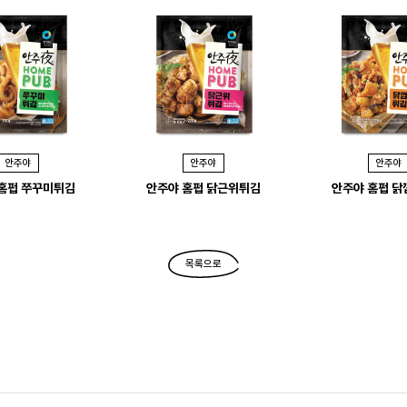
안주야
안주야
안주야
홈펍 쭈꾸미튀김
안주야 홈펍 닭근위튀김
안주야 홈펍 
목록으로