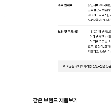
주요 원재료
닭근위83%(국내산)
글루탐산나트륨(향미
쇠고기프리믹스}, 마
5.4%:국내산), 다
보관 및 주의사항
-18˚C이하 냉동
- 이미 냉동된 바 
- 이 제품은 알류, 
호두, 오징어, 조
제조하고 있습니다
위 제품을 구매하시려면 정원e샵을 방
같은 브랜드 제품보기