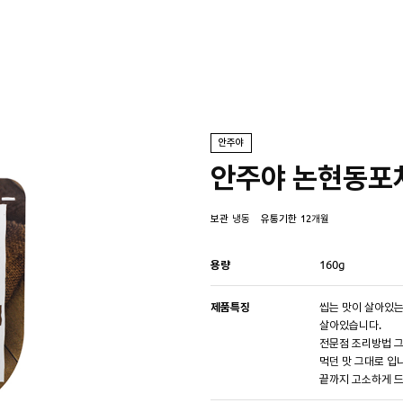
안주야
안주야 논현동포
보관
냉동
유통기한
12개월
용량
160g
제품특징
씹는 맛이 살아있는
살아있습니다.
전문점 조리방법 그
먹던 맛 그대로 입
끝까지 고소하게 드