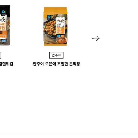
N
e
안주야
안주야
x
닭껍질튀김
안주야 오븐에 초벌한 돈막창
안주야 통마늘 매콤껍데
t