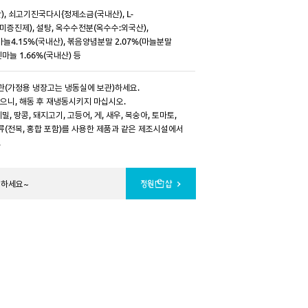
, 쇠고기진국다시{정제소금(국내산), L-
증진제), 설탕, 옥수수전분(옥수수:외국산),
늘4.15%(국내산), 볶음양념분말 2.07%(마늘분말
진마늘 1.66%(국내산) 등
보관(가정용 냉장고는 냉동실에 보관)하세요.
있으니, 해동 후 재냉동시키지 마십시오.
메밀, 땅콩, 돼지고기, 고등어, 게, 새우, 복숭아, 토마토,
개류(전복, 홍합 포함)를 사용한 제품과 같은 제조시설에서
.
문하세요~