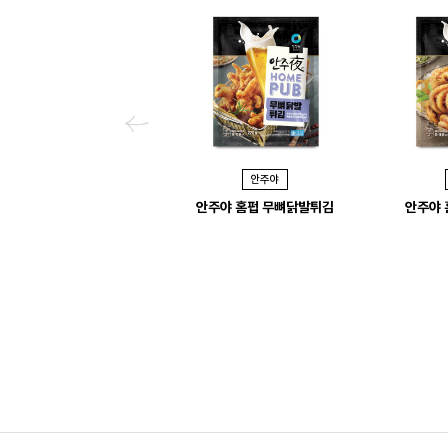
P
r
안주야
e
안주야 홈펍 무뼈닭발튀김
안주야 
v