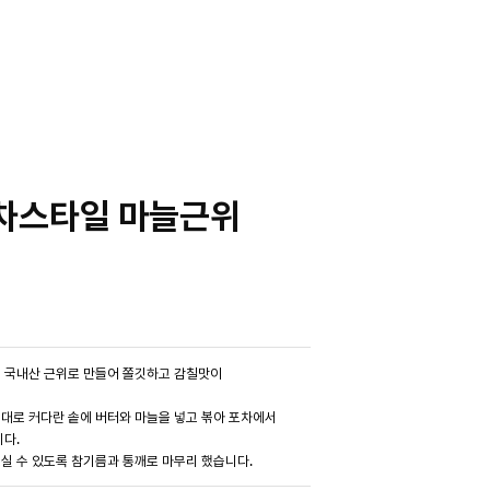
차스타일 마늘근위
 국내산 근위로 만들어 쫄깃하고 감칠맛이
대로 커다란 솥에 버터와 마늘을 넣고 볶아 포차에서
니다.
실 수 있도록 참기름과 통깨로 마무리 했습니다.