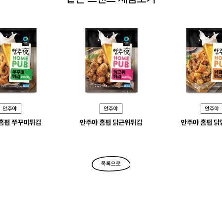
안주야
안주야
안주야
홈펍 쭈꾸미튀김
안주야 홈펍 닭근위튀김
안주야 홈펍 
목록으로