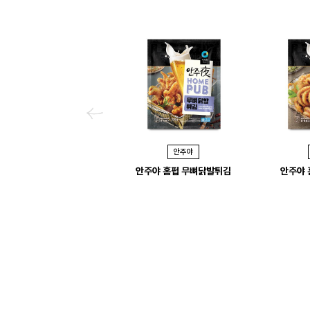
P
r
안주야
e
안주야 홈펍 무뼈닭발튀김
안주야 
v