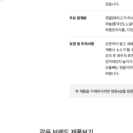
있습니다.
주요 원재료
연골(돼지고기:국내
마늘(중국산), L-
복합조미식품, 다진
보관 및 주의사항
오픈하지 말고 세워
개봉시 소스가 튈 
조리 후 파우치 후
전자레인지 높이가 
오돌뼈는 연골이지만
바랍니다.
위 제품을 구매하시려면 정원e샵을 방
같은 브랜드 제품보기