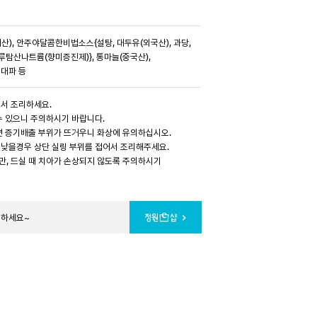
산), 안주야달콤한비법소스{설탕, 대두유(외국산), 과당,
글루탐산나트륨(향미증진제)}, 통마늘(중국산),
대파 등
서 조리하세요.
수 있으니 주의하시기 바랍니다.
면 증기배출 부위가 뜨거우니 화상에 유의하십시오.
낮을경우 상단 실링 부위를 접어서 조리해주세요.
, 드실 때 치아가 손상되지 않도록 주의하시기
문하세요~