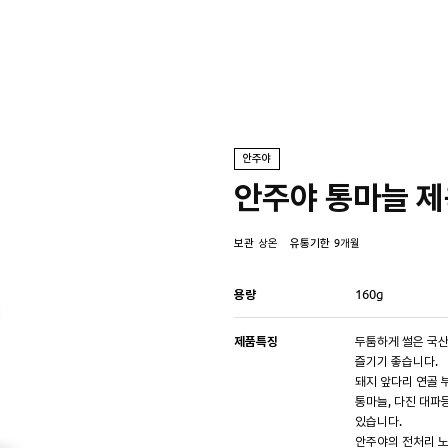
안주야
안주야 통마늘 
보관
상온
유통기한
9개월
용량
160g
제품특징
두툼하게 썰은 국산
즐기기 좋습니다.
돼지 앞다리 연골 
통마늘, 다진 대파
있습니다.
안주야의 전처리 노