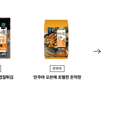
N
e
안주야
안주야
x
닭껍질튀김
안주야 오븐에 초벌한 돈막창
안주야 통마늘 매콤껍데
t