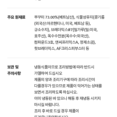
주요 원재료
쭈꾸미 73.00%(베트남산), 식물성유지{콩기름
(외국산:아르헨티나, 미국, 베트남 등),
규소수지}, 브레더믹스#7{밀가루(밀:미국,
호주산), 옥수수전분(옥수수:외국산),
컴파운드3호, 엔씨프리믹스A, 정제소금},
핫브레더믹스, AF크리스피부스터 등
보관 및
냉동식품이므로 조리방법에 따라 반드시
주의사항
가열하여 드십시오
제품의 양과 조리기구에 따라 조리시간이
다를경우가 있으므로 제품이 익어가는 상태를
보면서 조리하도록 하십시오.
이미 냉동된 바 있으니 해동 후 재냉동 시키지
마시길 바랍니다.
조리 후 바로 드실 경우 제품이