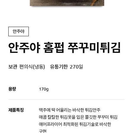
안주야
안주야 홈펍 쭈꾸미튀김
보관
편의식(냉동)
유통기한
270일
용량
170g
제품특징
맥주에 딱 어울리는 바삭한 튀김안주
매콤 칼칼한 튀김옷을 입은 쫄깃한 쭈꾸미 튀김
에어프라이어 최적화된 튀김기술로 바삭한
구현